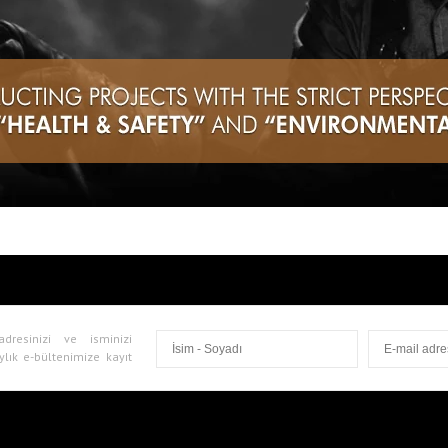
adresinizi ve isminizi
ylık e-bültenimize kayıt