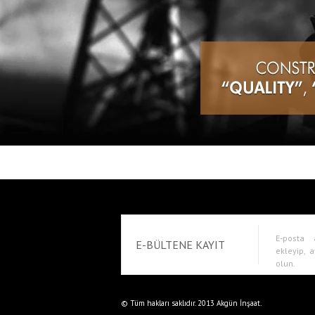
E-posta 
E-BÜLTENE KAYIT
ekleyip, a
olun.
© Tüm hakları saklıdır. 2013 Akgün İnşaat.