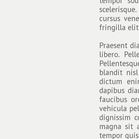
tempor sod
scelerisque
cursus vene
fringilla elit
Praesent di
libero. Pe
Pellentesqu
blandit nis
dictum eni
dapibus dia
faucibus or
vehicula pel
dignissim 
magna sit 
tempor quis 