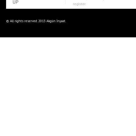
UP
register.
© All rights reserved. 2013 Akgün İnşaat.