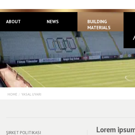
ABOUT
NEWS
BUILDING
MATERIALS
HOME
/
YASAL UYARI
Lorem ipsum 
ŞIRKET POLITIKASI