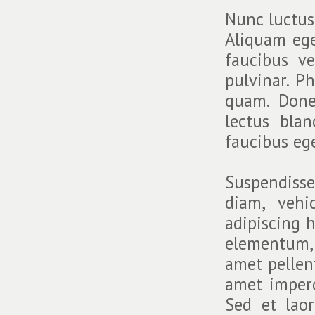
Nunc luctus 
Aliquam ege
faucibus ve
pulvinar. P
quam. Done
lectus bla
faucibus ege
Suspendisse
diam, vehi
adipiscing 
elementum, 
amet pellent
amet imperd
Sed et lao