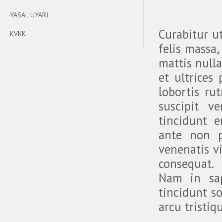
YASAL UYARI
Curabitur u
KVKK
felis massa,
mattis nulla
et ultrices
lobortis ru
suscipit v
tincidunt e
ante non p
venenatis v
consequat.
Nam in sap
tincidunt so
arcu tristiqu