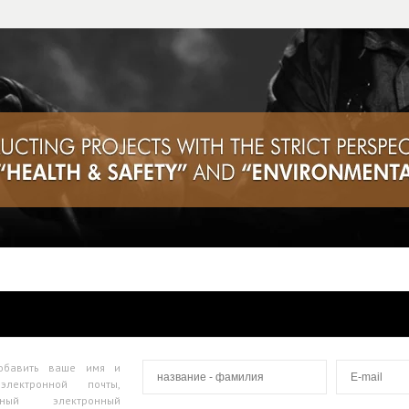
обавить ваше имя и
лектронной почты,
ячный электронный