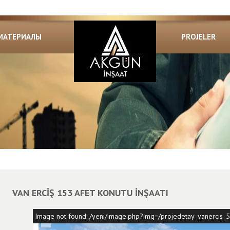
МАТЕРИАЛЫ
PROJELER
VAN ERCİŞ 153 AFET KONUTU İNŞAATI
Image not found: /yeni/image.php?img=/projedetay_vanercis_5