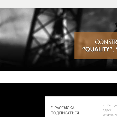
Чтобы д
E-РАССЫЛКА
адрес э
ПОДПИСАТЬСЯ
ежемес