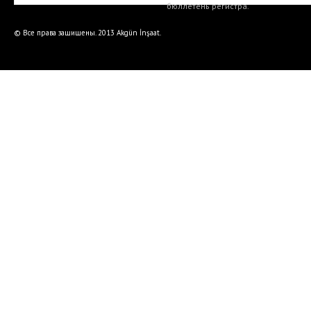
бюллетень регистра.
© Все права защищены. 2013 Akgün İnşaat.